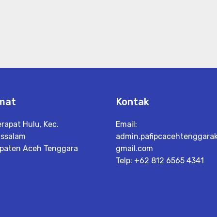
mat
Kontak
erapat Hulu, Kec.
Email:
ssalam
admin.pafipcacehtenggara
paten Aceh Tenggara
gmail.com
h
Telp: +62 812 6565 4341