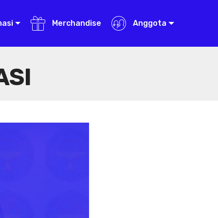
masi
Merchandise
Anggota
ASI