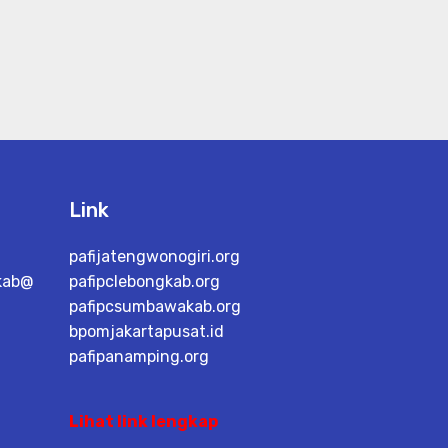
Link
pafijatengwonogiri.org
kab@
pafipclebongkab.org
pafipcsumbawakab.org
bpomjakartapusat.id
pafipanamping.org
Lihat link lengkap