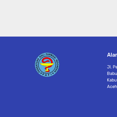
Ala
Jl. P
Babu
Kabu
Ace