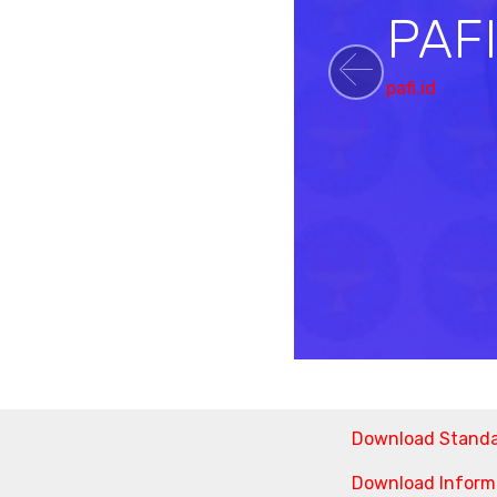
PAF
pafi.id
Previou
Download Stand
Download Informa