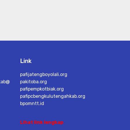
Link
pafijatengboyolali.org
kab@
pakitoba.org
pafipempkotbiak.org
pafipcbengkulutengahkab.org
bpomntt.id
Lihat link lengkap