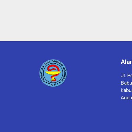
Ala
Jl. P
Babu
Kabu
Ace