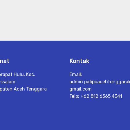
mat
Kontak
erapat Hulu, Kec.
Email:
ssalam
admin.pafipcacehtenggara
paten Aceh Tenggara
gmail.com
h
Telp: +62 812 6565 4341