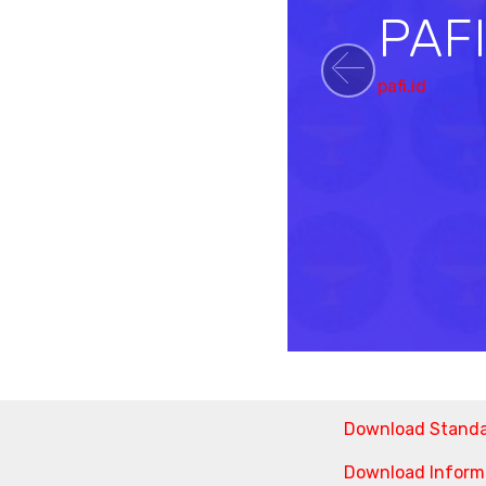
PAF
pafi.id
Previou
Download Stand
Download Informa